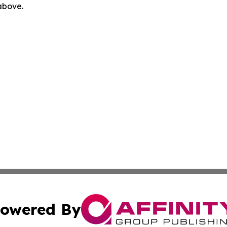
 above.
owered By