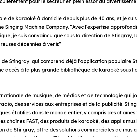
ulièrement pour le secteur en plein essor du divertisseme
 de karaoké à domicile depuis plus de 40 ans, et je suis f
The Singing Machine Company. "Avec l'expertise approfond
que, je suis convaincu que sous la direction de Stingray,
euses décennies à venir."
ké de Stingray, qui comprend déjà l'application populaire
onne accès à la plus grande bibliothèque de karaoké sous l
ternationale de musique, de médias et de technologie qui j
a radio, des services aux entreprises et de la publicité. St
ues établies dans le monde entier, y compris des chaînes t
 chaînes FAST, des produits de karaoké, des applis music
ision de Stingray, offre des solutions commerciales de musi