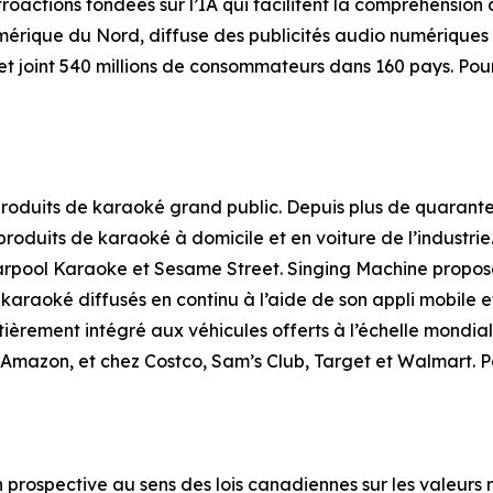
actions fondées sur l’IA qui facilitent la compréhension 
mérique du Nord, diffuse des publicités audio numériques
t joint 540 millions de consommateurs dans 160 pays. Pour
produits de karaoké grand public. Depuis plus de quarante 
e produits de karaoké à domicile et en voiture de l’indust
 Carpool Karaoke et Sesame Street. Singing Machine propos
 karaoké diffusés en continu à l’aide de son appli mobile e
èrement intégré aux véhicules offerts à l’échelle mondial
mazon, et chez Costco, Sam’s Club, Target et Walmart. Po
prospective au sens des lois canadiennes sur les valeurs m