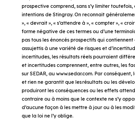
prospective comprend, sans s’y limiter toutefois, de
intentions de Stingray. On reconnaît généralemen
», « devrait », « s’attendre à », « compter », « croi
forme négative de ces termes ou d’une terminolog
pas tous les énoncés prospectifs qui contiennent
assujettis à une variété de risques et d’incertitu
incertitudes, les résultats réels pourraient diff
et incertitudes comprennent, entre autres, les fa
sur SEDAR, au www.sedar.com. Par conséquent, l
et rien ne garantit que les résultats ou les dével
produiront les conséquences ou les effets attendus
contraire ou à moins que le contexte ne s’y oppo
d’aucune façon à les mettre à jour ou à les modi
que la loi ne l’y oblige.