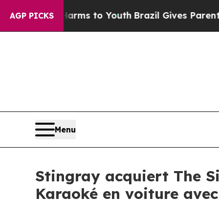
bate Harms to Youth
Brazil Gives Parents Social 
AGP PICKS
Menu
Stingray acquiert The S
Karaoké en voiture avec