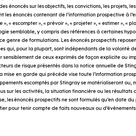
s énoncés sur les objectifs, les convictions, les projets, les 
t les énoncés contenant de l’information prospective à l’
re », « escompter », « prévoir », « projeter », « estimer », « pl
ie semblable, y compris des références à certaines hypothè
 ce genre de formulations. Les énoncés prospectifs reposen
des qui, pour la plupart, sont indépendants de la volonté de
érer sensiblement de ceux exprimés de façon explicite ou imp
cteurs de risque présentés dans la notice annuelle de Sting
a mise en garde qui précède vise toute l’information pro
oppements escomptés par Stingray se matérialiseront ou, mêm
 sur les activités, la situation financière ou les résultats 
se, les énoncés prospectifs ne sont formulés qu’en date d
fier pour tenir compte de faits nouveaux ou d’événements 