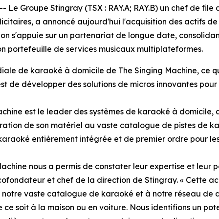
Groupe Stingray (TSX : RAY.A; RAY.B) un chef de file de
licitaires, a annoncé aujourd'hui l'acquisition des actifs
on s'appuie sur un partenariat de longue date, consolidant
n portefeuille de services musicaux multiplateformes.
diale de karaoké à domicile de The Singing Machine, ce qui i
n est de développer des solutions de micros innovantes pour
chine est le leader des systèmes de karaoké à domicile, 
égration de son matériel au vaste catalogue de pistes de k
karaoké entièrement intégrée et de premier ordre pour l
achine nous a permis de constater leur expertise et leur 
cofondateur et chef de la direction de Stingray. « Cette ac
 notre vaste catalogue de karaoké et à notre réseau de dis
ce soit à la maison ou en voiture. Nous identifions un pote