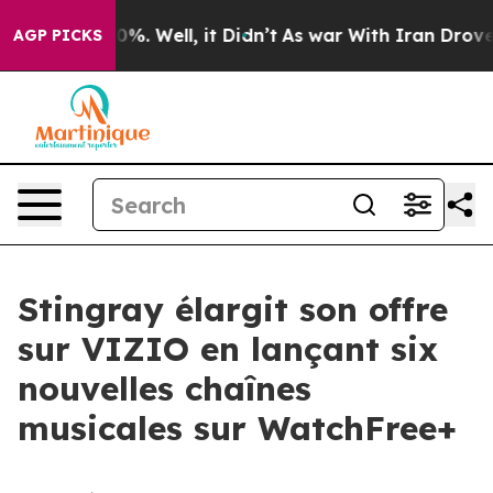
und 40%. Well, it Didn’t
As war With Iran Drove oil 
AGP PICKS
Stingray élargit son offre
sur VIZIO en lançant six
nouvelles chaînes
musicales sur WatchFree+